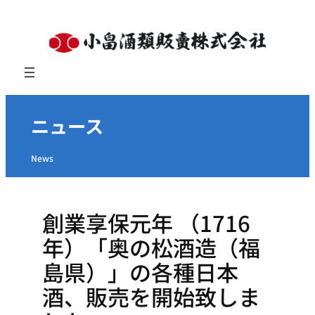
内
容
を
ス
キ
ッ
ニュース
プ
News
創業享保元年 （1716
年）「奥の松酒造（福
島県）」の各種日本
酒、販売を開始致しま