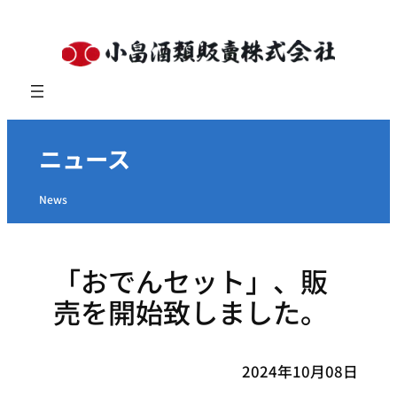
内
容
を
ス
キ
ッ
ニュース
プ
News
「おでんセット」、販
売を開始致しました。
2024年10月08日