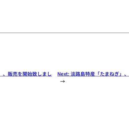
」、販売を開始致しまし
Next:
淡路島特産「たまねぎ」
→