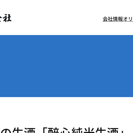
会社情報
オリ
の生酒「醉心純米生酒」、