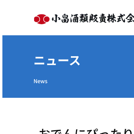
内
容
を
ス
キ
ッ
プ
ニュース
News
おでんにぴったり