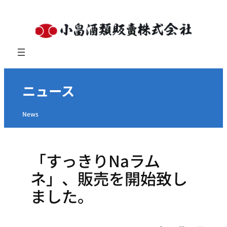
内
容
を
ス
キ
ッ
ニュース
プ
News
「すっきりNaラム
ネ」、販売を開始致し
ました。